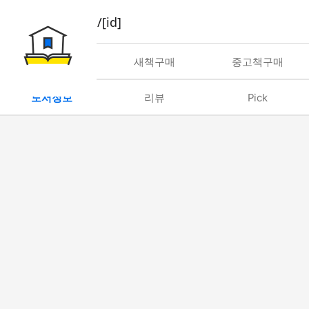
book/rent/[id]
대여
새책구매
중고책구매
도서정보
리뷰
Pick