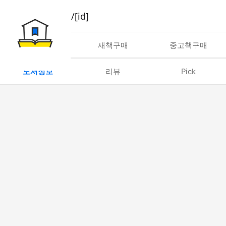
book/rent/[id]
대여
새책구매
중고책구매
도서정보
리뷰
Pick