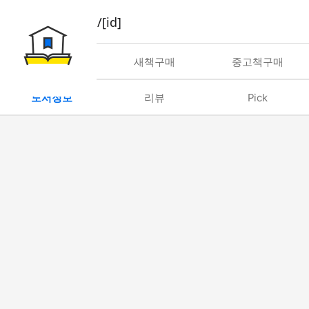
book/rent/[id]
대여
새책구매
중고책구매
도서정보
리뷰
Pick