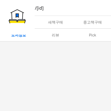
book/rent/[id]
대여
새책구매
중고책구매
도서정보
리뷰
Pick