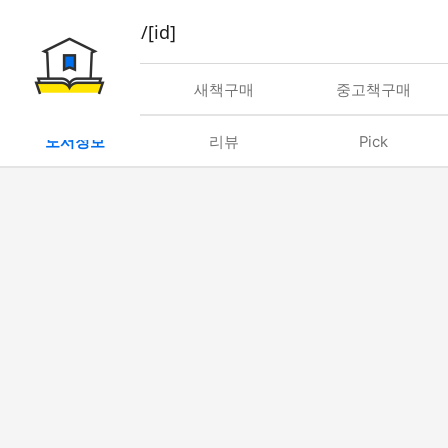
book/rent/[id]
대여
새책구매
중고책구매
도서정보
리뷰
Pick