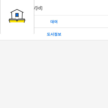
book/rent/[id]
대여
도서정보