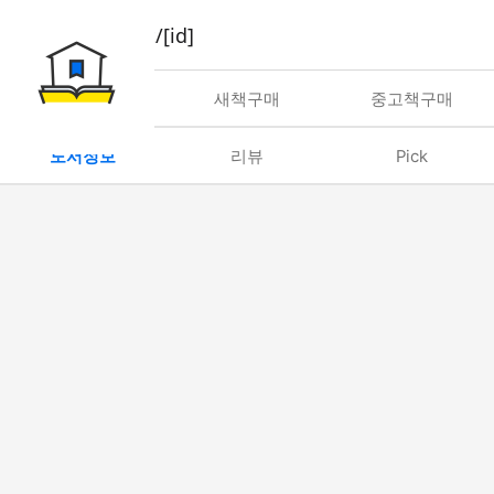
book/rent/[id]
대여
새책구매
중고책구매
도서정보
리뷰
Pick