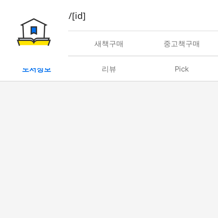
book/rent/[id]
대여
새책구매
중고책구매
도서정보
리뷰
Pick