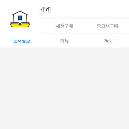
book/rent/[id]
대여
새책구매
중고책구매
도서정보
리뷰
Pick