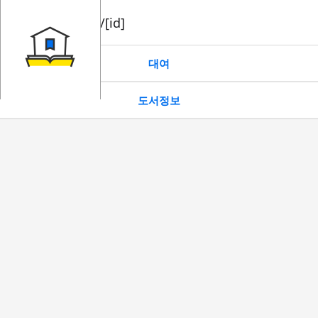
book/rent/[id]
대여
도서정보