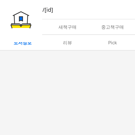
book/rent/[id]
대여
새책구매
중고책구매
도서정보
리뷰
Pick