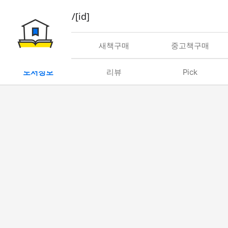
book/rent/[id]
대여
새책구매
중고책구매
도서정보
리뷰
Pick