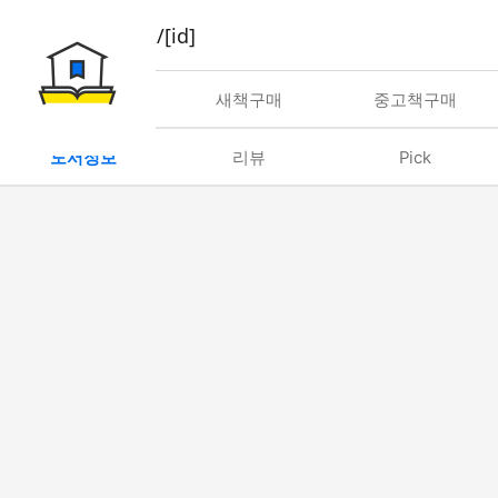
book/rent/[id]
대여
새책구매
중고책구매
도서정보
리뷰
Pick