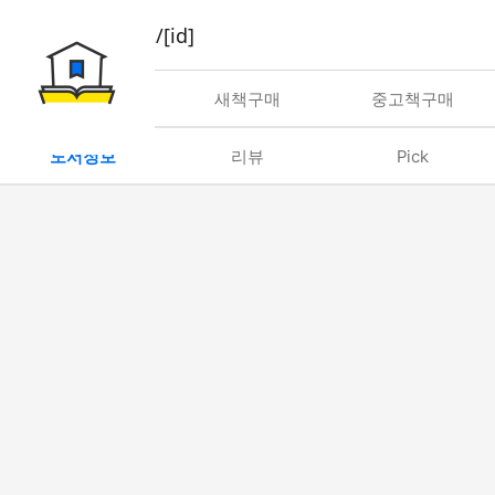
book/rent/[id]
대여
새책구매
중고책구매
도서정보
리뷰
Pick