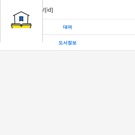
book/rent/[id]
대여
도서정보