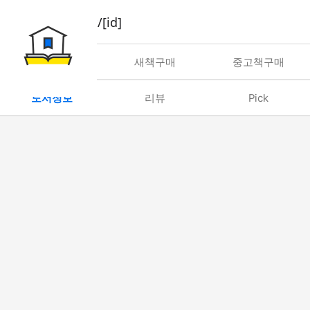
book/rent/[id]
대여
새책구매
중고책구매
도서정보
리뷰
Pick