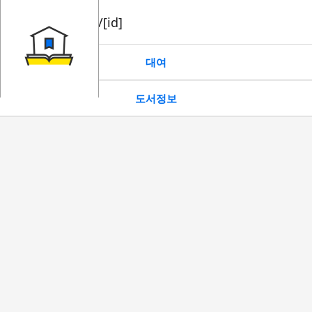
book/rent/[id]
대여
도서정보