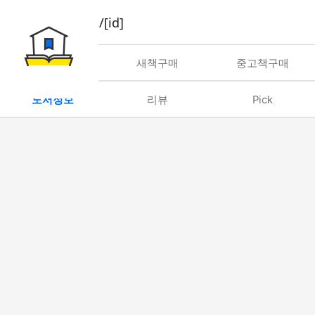
book/rent/[id]
대여
새책구매
중고책구매
도서정보
리뷰
Pick