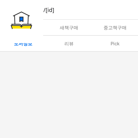
book/rent/[id]
대여
새책구매
중고책구매
도서정보
리뷰
Pick