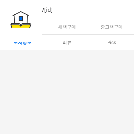
book/rent/[id]
대여
새책구매
중고책구매
도서정보
리뷰
Pick