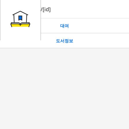
book/rent/[id]
대여
도서정보