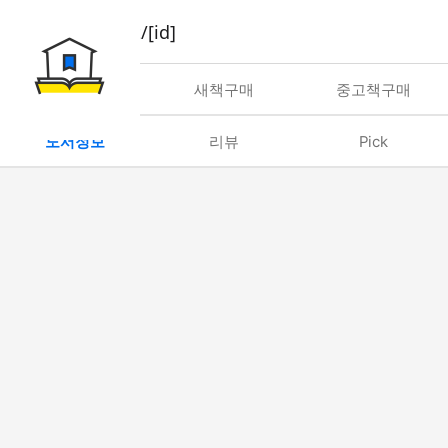
book/rent/[id]
대여
새책구매
중고책구매
도서정보
리뷰
Pick