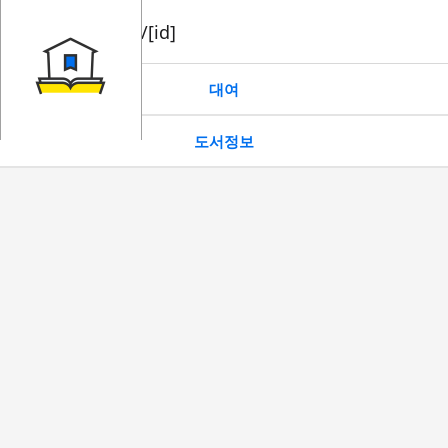
book/rent/[id]
대여
도서정보