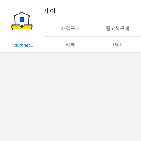
book/rent/[id]
대여
새책구매
중고책구매
도서정보
리뷰
Pick