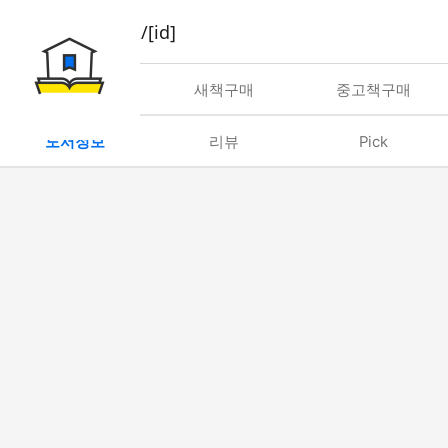
book/rent/[id]
대여
새책구매
중고책구매
도서정보
리뷰
Pick