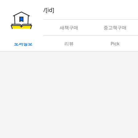
book/rent/[id]
대여
새책구매
중고책구매
도서정보
리뷰
Pick