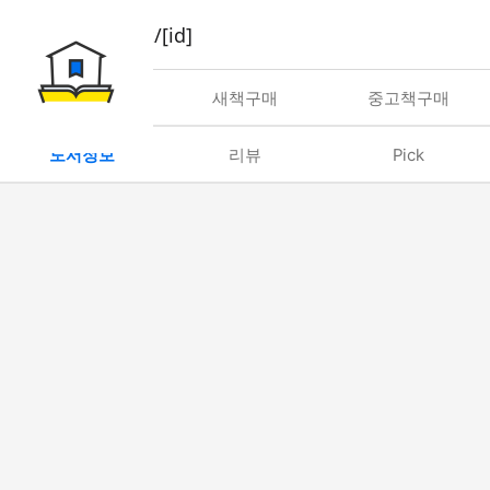
book/rent/[id]
대여
새책구매
중고책구매
도서정보
리뷰
Pick