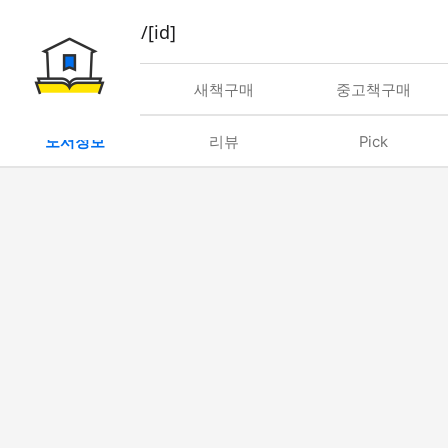
book/rent/[id]
대여
새책구매
중고책구매
도서정보
리뷰
Pick