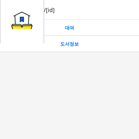
book/rent/[id]
대여
도서정보