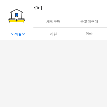
book/rent/[id]
대여
새책구매
중고책구매
도서정보
리뷰
Pick