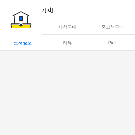
book/rent/[id]
대여
새책구매
중고책구매
도서정보
리뷰
Pick