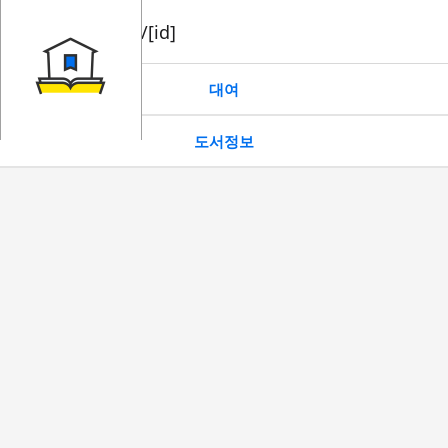
book/rent/[id]
대여
도서정보