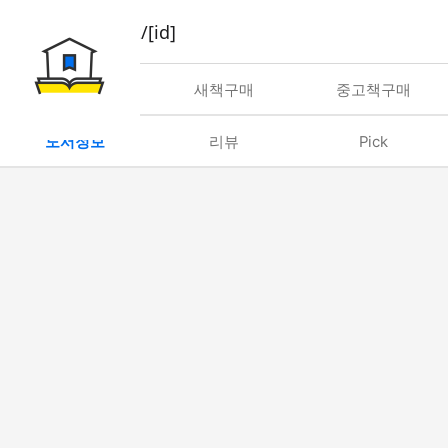
book/rent/[id]
대여
새책구매
중고책구매
도서정보
리뷰
Pick