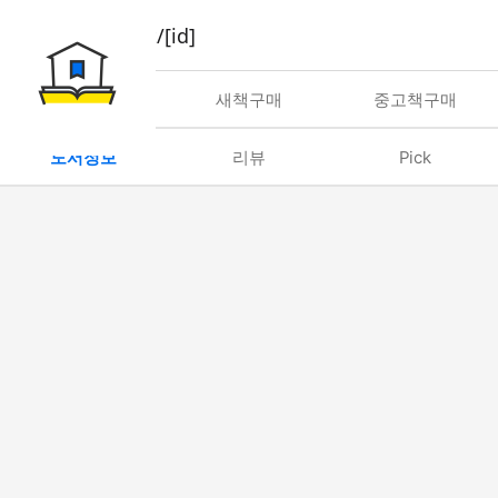
book/rent/[id]
대여
새책구매
중고책구매
도서정보
리뷰
Pick