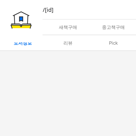
book/rent/[id]
대여
새책구매
중고책구매
도서정보
리뷰
Pick