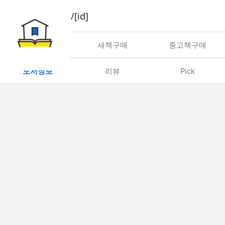
book/rent/[id]
대여
새책구매
중고책구매
도서정보
리뷰
Pick