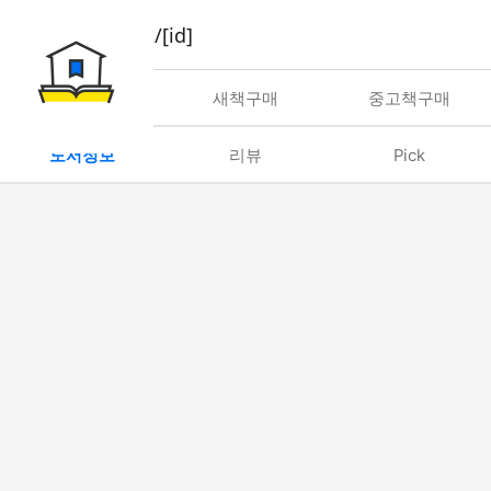
book/rent/[id]
대여
새책구매
중고책구매
도서정보
리뷰
Pick