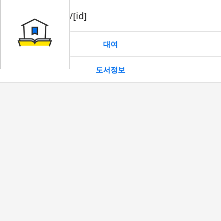
book/rent/[id]
대여
도서정보