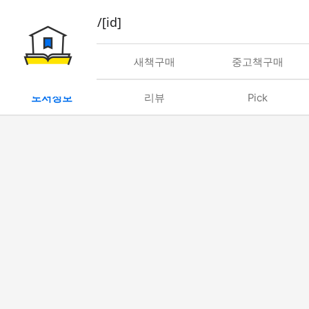
book/rent/[id]
대여
새책구매
중고책구매
도서정보
리뷰
Pick