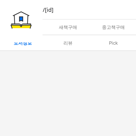
book/rent/[id]
대여
새책구매
중고책구매
도서정보
리뷰
Pick