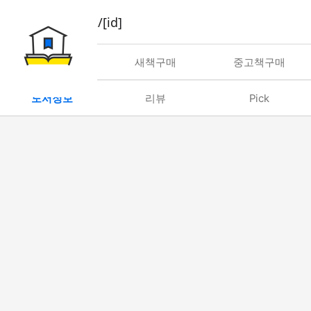
book/rent/[id]
대여
새책구매
중고책구매
도서정보
리뷰
Pick