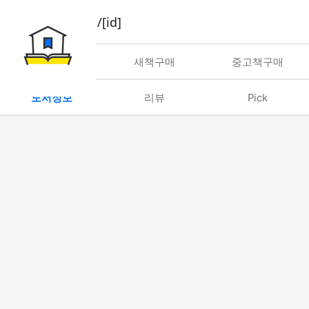
book/rent/[id]
대여
새책구매
중고책구매
도서정보
리뷰
Pick