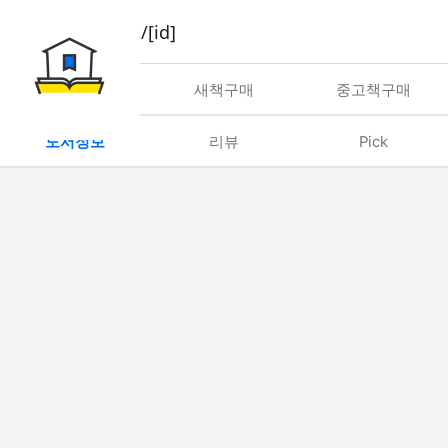
book/rent/[id]
대여
새책구매
중고책구매
도서정보
리뷰
Pick