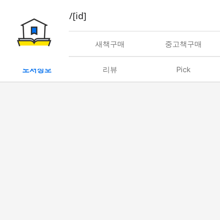
book/rent/[id]
대여
새책구매
중고책구매
도서정보
리뷰
Pick