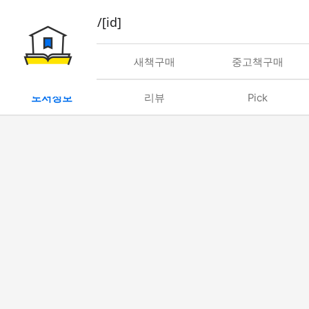
book/rent/[id]
대여
새책구매
중고책구매
도서정보
리뷰
Pick