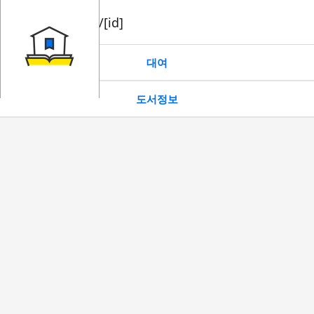
book/rent/[id]
대여
도서정보