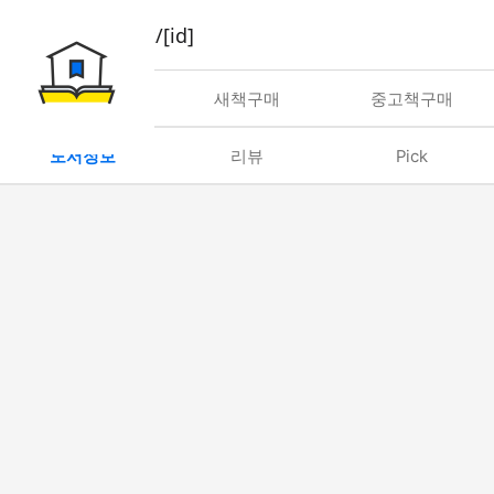
book/rent/[id]
대여
새책구매
중고책구매
도서정보
리뷰
Pick