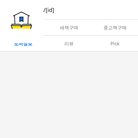
book/rent/[id]
대여
새책구매
중고책구매
도서정보
리뷰
Pick