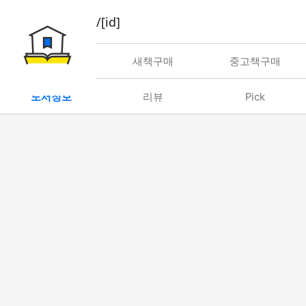
book/rent/[id]
대여
새책구매
중고책구매
도서정보
리뷰
Pick