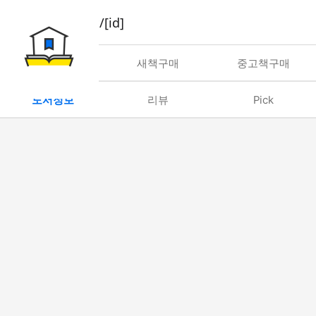
book/rent/[id]
대여
새책구매
중고책구매
도서정보
리뷰
Pick